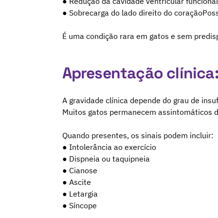
● Redução da cavidade ventricular funcional
● Sobrecarga do lado direito do coraçãoPoss
É uma condição rara em gatos e sem predisp
Apresentação clínica
A gravidade clínica depende do grau de insu
Muitos gatos permanecem assintomáticos du
Quando presentes, os sinais podem incluir:
● Intolerância ao exercício
● Dispneia ou taquipneia
● Cianose
● Ascite
● Letargia
● Síncope