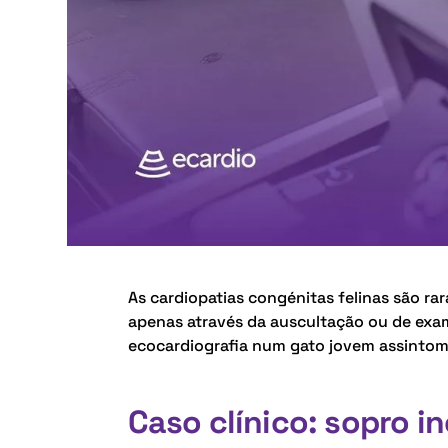
As cardiopatias congénitas felinas são r
apenas através da auscultação ou de exam
ecocardiografia num gato jovem assintom
Caso clínico: sopro i